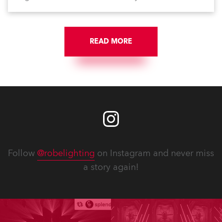
the brand.
READ MORE
Follow
@robelighting
on Instagram and never miss
a story again!