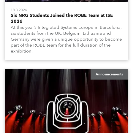
18.3.2026
Six NRG Students Joined the ROBE Team at ISE
2026
At this year’s Integrated Systems Europe in Barcelona,
six students from the UK, Belgium, Lithuania and
Germany were given a unique opportunity to become
part of the ROBE team for the full duration of the
exhibition.
Announcements